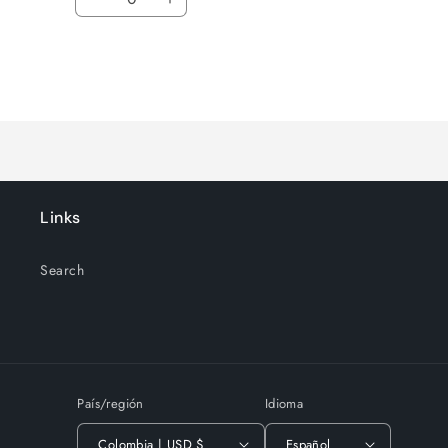
Reducir
Aumentar
cantidad
cantidad
para
para
Default
Default
Title
Title
Cargando...
Links
Search
País/región
Idioma
Colombia | USD $
Español