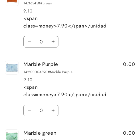
red
red
14:365458#Brown
9.10
<span
Precio
Precio
class=money>7.90</span>/unidad
habitual
de
oferta
Cantidad
Reducir
Aumentar
cantidad
cantidad
para
para
0.00
Marble Purple
Brown
Brown
14:200004890#Marble Purple
9.10
<span
Precio
Precio
class=money>7.90</span>/unidad
habitual
de
oferta
Cantidad
Reducir
Aumentar
cantidad
cantidad
para
para
0.00
Marble green
Marble
Marble
Purple
Purple