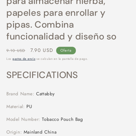
para almacenar hierba,
papeles para enrollar y
pipas. Combina
funcionalidad y diseño so
Precio
Precio
7.90 USD
9.10 USD
Oferta
habitual
de
Los
gastos de envío
se calculan en la pantalla de pago.
oferta
SPECIFICATIONS
Brand Name
:
Cattabby
Material
:
PU
Model Number
:
Tobacco Pouch Bag
Origin
:
Mainland China