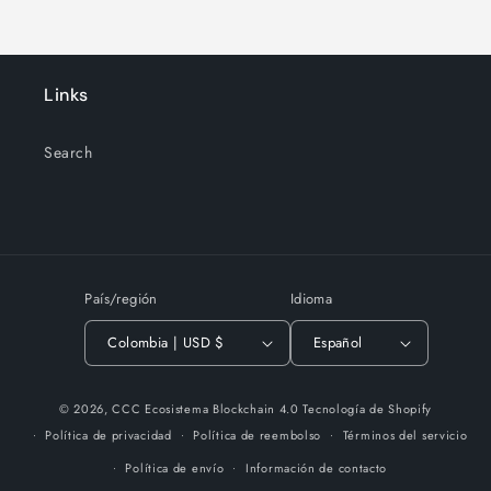
Links
Search
País/región
Idioma
Colombia | USD $
Español
Formas
© 2026,
CCC Ecosistema Blockchain 4.0
Tecnología de Shopify
de
Política de privacidad
Política de reembolso
Términos del servicio
pago
Política de envío
Información de contacto