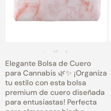
Abrir
A
elemento
e
multimedia
m
de
1
/
7
1
2
en
e
Elegante Bolsa de Cuero
una
u
ventana
v
modal
m
para Cannabis 🌿✨ ¡Organiza
tu estilo con esta bolsa
premium de cuero diseñada
para entusiastas! Perfecta