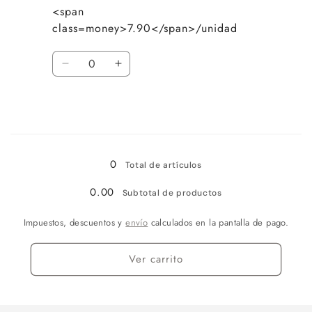
<span
Precio
Precio
class=money>7.90</span>/unidad
habitual
de
oferta
Cantidad
Reducir
Aumentar
cantidad
cantidad
para
para
Green
Green
Cargando...
0
Total de artículos
0.00
Subtotal de productos
Impuestos, descuentos y
envío
calculados en la pantalla de pago.
Ver carrito