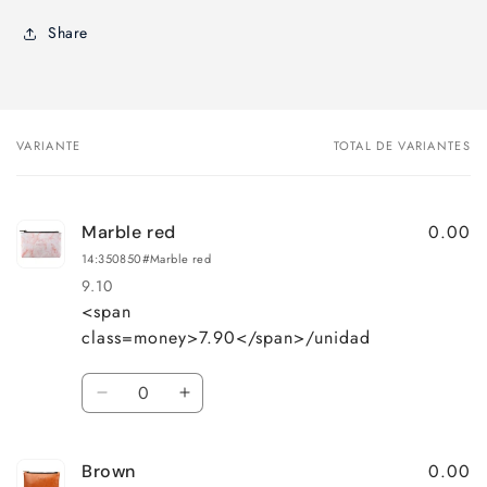
Share
VARIANTE
TOTAL DE VARIANTES
Tu
carrito
0.00
Marble red
14:350850#Marble red
9.10
<span
Precio
Precio
class=money>7.90</span>/unidad
habitual
de
oferta
Cantidad
Reducir
Aumentar
cantidad
cantidad
para
para
0.00
Brown
Marble
Marble