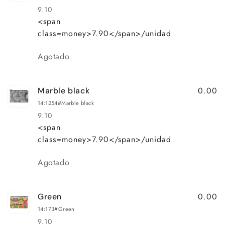
9.10
<span
Precio
Precio
class=money>7.90</span>/unidad
habitual
de
oferta
Cantidad
Agotado
0.00
Marble black
14:1254#Marble black
9.10
<span
Precio
Precio
class=money>7.90</span>/unidad
habitual
de
oferta
Cantidad
Agotado
0.00
Green
14:173#Green
9.10