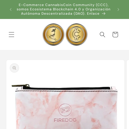
Ir
E-Commerce CannabisCoin Community (CCC),
directamente
somos Ecosistema Blockchain 4.0 y Organización
al contenido
Autónoma Descentralizada (DAO). Enlace
Carrito
Ir
directamente
a la
información
del producto