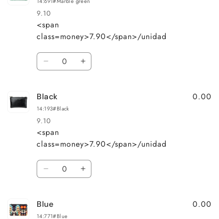
14:691#Marble green
9.10
<span
Precio
Precio
class=money>7.90</span>/unidad
habitual
de
oferta
Cantidad
Reducir
Aumentar
cantidad
cantidad
para
para
0.00
Black
Marble
Marble
green
green
14:193#Black
9.10
<span
Precio
Precio
class=money>7.90</span>/unidad
habitual
de
oferta
Cantidad
Reducir
Aumentar
cantidad
cantidad
para
para
0.00
Blue
Black
Black
14:771#Blue